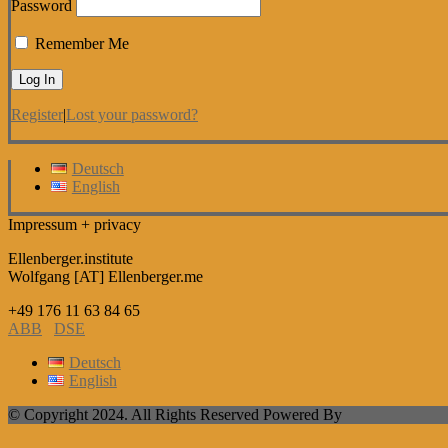
Password
Remember Me
Register
|
Lost your password?
Deutsch
English
Impressum + privacy
Ellenberger.institute
Wolfgang [AT] Ellenberger.me
+49 176 11 63 84 65
ABB
DSE
Deutsch
English
© Copyright 2024. All Rights Reserved Powered By