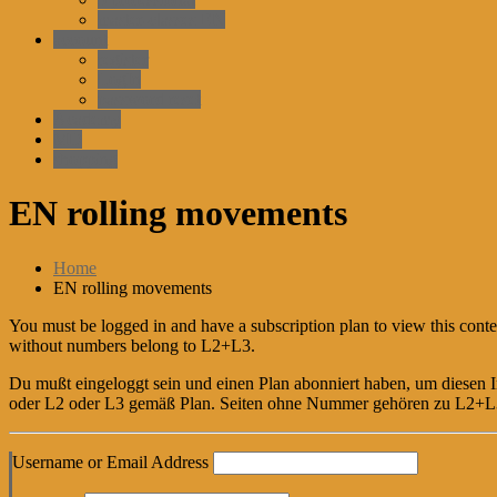
master-classes EN
account
register
LogIn
password reset
Academy
MD
shopping
EN rolling movements
Home
EN rolling movements
You must be logged in and have a subscription plan to view this conte
without numbers belong to L2+L3.
Du mußt eingeloggt sein und einen Plan abonniert haben, um diesen In
oder L2 oder L3 gemäß Plan. Seiten ohne Nummer gehören zu L2+L
Username or Email Address