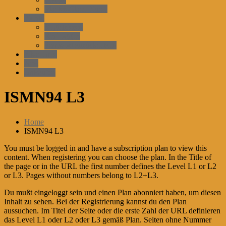
Master-Class-Kurse
Konto
Registrieren
EinLoggen
Passwort zurücksetzen
Akademie
Arzt
einkaufen
ISMN94 L3
Home
ISMN94 L3
You must be logged in and have a subscription plan to view this
content. When registering you can choose the plan. In the Title of
the page or in the URL the first number defines the Level L1 or L2
or L3. Pages without numbers belong to L2+L3.
Du mußt eingeloggt sein und einen Plan abonniert haben, um diesen
Inhalt zu sehen. Bei der Registrierung kannst du den Plan
aussuchen. Im Titel der Seite oder die erste Zahl der URL definieren
das Level L1 oder L2 oder L3 gemäß Plan. Seiten ohne Nummer