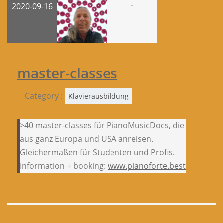
-
2020-09-16
master-classes
Category :
Klavierausbildung
>40 master-classes für PianoMusicDocs, die
aus ganz Europa und USA anreisen.
Gleichermaßen für Studenten und Profis.
Information + booking:
www.pianoforte.best