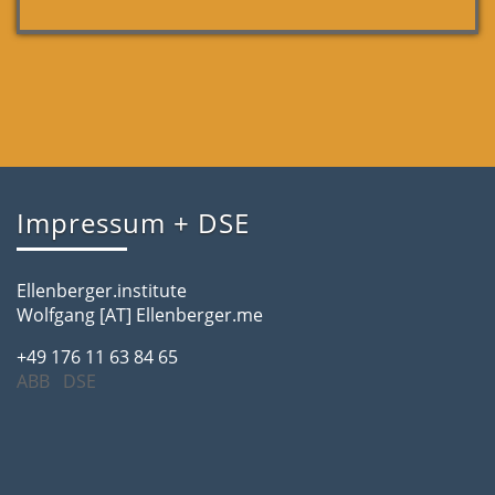
Impressum + DSE
Ellenberger.institute
Wolfgang [AT] Ellenberger.me
+49 176 11 63 84 65
ABB
DSE