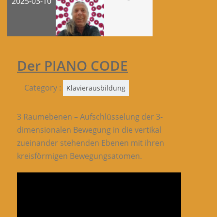
2025-03-10
Der PIANO CODE
Category :
Klavierausbildung
3 Raumebenen – Aufschlüsselung der 3-
dimensionalen Bewegung in die vertikal
zueinander stehenden Ebenen mit ihren
kreisförmigen Bewegungsatomen.