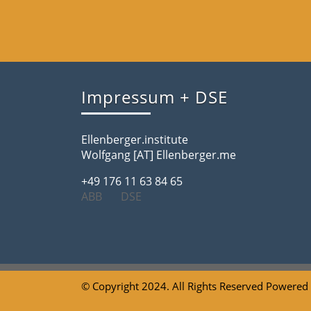
Impressum + DSE
Ellenberger.institute
Wolfgang [AT] Ellenberger.me
+49 176 11 63 84 65
ABB
DSE
© Copyright 2024. All Rights Reserved Powered