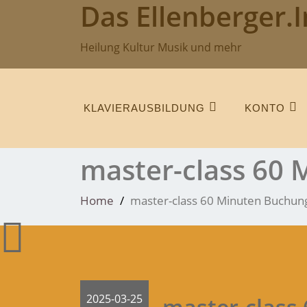
Das Ellenberger.I
Skip
to
content
Heilung Kultur Musik und mehr
KLAVIERAUSBILDUNG
KONTO
master-class 60
Home
master-class 60 Minuten Buchun
2025-03-25
master-class