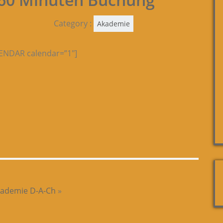
Category :
Akademie
NDAR calendar=”1″]
kademie D-A-Ch
»