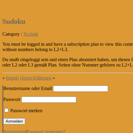
Sudoku
Category :
Technik
You must be logged in and have a subscription plan to view this conte
without numbers belong to L2+L3.
Du mußt eingeloggt sein und einen Plan abonniert haben, um diesen In
oder L2 oder L3 gemäß Plan. Seiten ohne Nummer gehören zu L2+L
«
Impuls
Opern-Editionen
»
Benutzername oder Email
Passwort
Passwort merken
Registrieren
|
Passwort vergessen?