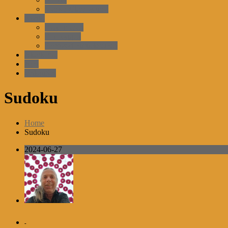
Master-Class-Kurse
Konto
Registrieren
EinLoggen
Passwort zurücksetzen
Akademie
Arzt
einkaufen
Sudoku
Home
Sudoku
2024-06-27
-