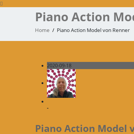
Piano Action Mo
Home
Piano Action Model von Renner
2020-09-18
-
Piano Action Model 