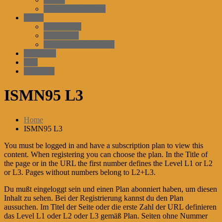
Master-Class-Kurse
Konto
Registrieren
EinLoggen
Passwort zurücksetzen
Akademie
Arzt
einkaufen
ISMN95 L3
Home
ISMN95 L3
You must be logged in and have a subscription plan to view this
content. When registering you can choose the plan. In the Title of
the page or in the URL the first number defines the Level L1 or L2
or L3. Pages without numbers belong to L2+L3.
Du mußt eingeloggt sein und einen Plan abonniert haben, um diesen
Inhalt zu sehen. Bei der Registrierung kannst du den Plan
aussuchen. Im Titel der Seite oder die erste Zahl der URL definieren
das Level L1 oder L2 oder L3 gemäß Plan. Seiten ohne Nummer