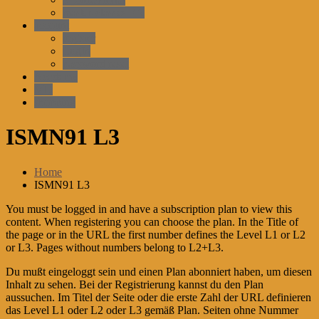
master-classes EN
account
register
LogIn
password reset
Academy
MD
shopping
ISMN91 L3
Home
ISMN91 L3
You must be logged in and have a subscription plan to view this
content. When registering you can choose the plan. In the Title of
the page or in the URL the first number defines the Level L1 or L2
or L3. Pages without numbers belong to L2+L3.
Du mußt eingeloggt sein und einen Plan abonniert haben, um diesen
Inhalt zu sehen. Bei der Registrierung kannst du den Plan
aussuchen. Im Titel der Seite oder die erste Zahl der URL definieren
das Level L1 oder L2 oder L3 gemäß Plan. Seiten ohne Nummer