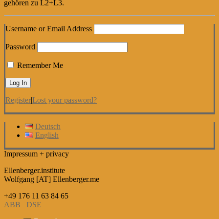
gehören zu L2+L3.
Username or Email Address
Password
Remember Me
Register
|
Lost your password?
Deutsch
English
Impressum + privacy
Ellenberger.institute
Wolfgang [AT] Ellenberger.me
+49 176 11 63 84 65
ABB
DSE