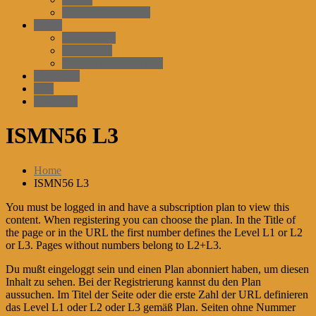
Master-Class-Kurse
Konto
Registrieren
EinLoggen
Passwort zurücksetzen
Akademie
Arzt
einkaufen
ISMN56 L3
Home
ISMN56 L3
You must be logged in and have a subscription plan to view this
content. When registering you can choose the plan. In the Title of
the page or in the URL the first number defines the Level L1 or L2
or L3. Pages without numbers belong to L2+L3.
Du mußt eingeloggt sein und einen Plan abonniert haben, um diesen
Inhalt zu sehen. Bei der Registrierung kannst du den Plan
aussuchen. Im Titel der Seite oder die erste Zahl der URL definieren
das Level L1 oder L2 oder L3 gemäß Plan. Seiten ohne Nummer