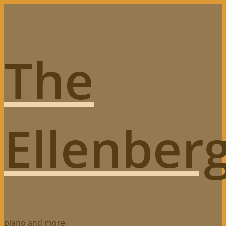
Skip
to
content
The
Ellenberg
piano and more